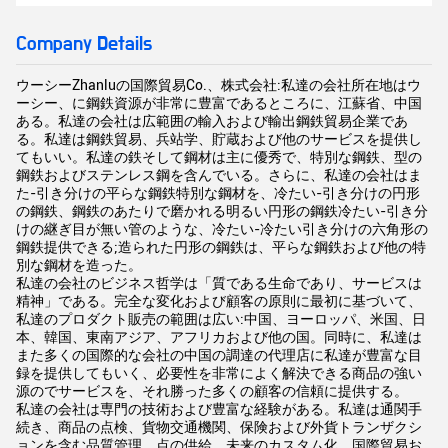
Company Details
ウーシーZhanluの国際貿易Co.、株式会社:私達の会社所在地はウ
ーシー、に鋼鉄資源が非常に豊富であるところに、江蘇省、中国
ある。私達の会社は広範囲の輸入および輸出鋼鉄貿易企業であ
る。私達は鋼鉄貿易、兵站学、貯蔵および他のサービスを提供し
てもいい。私達の鉄そして鋼材は主に優秀で、特別な鋼鉄、型の
鋼鉄およびステンレス鋼を含んでいる。さらに、私達の会社はま
た-引き分けの平らな鋼鉄特別な鋼材を、冷たい-引き分けの円形
の鋼鉄、鋼鉄のあたりで磨かれる明るい円形の鋼鉄冷たい-引き分
けの継ぎ目が無い管のような、冷たい-冷たい引き分けの六角形の
鋼鉄提供できる;造られた円形の鋼鉄は、平らな鋼鉄および他の特
別な鋼材を造った。
私達の会社のビジネス哲学は「質である生命であり、サービスは
精神」である。完全な変化および顧客の原則に最初に基づいて、
私達のプロダクト販売の範囲は広い:中国、ヨーロッパ、米国、日
本、韓国、東南アジア、アフリカおよび他の国。同時に、私達は
また多くの国際的な会社の中国の調達の代理店に私達が豊富な目
録を提供してもいく、必要性を非常によく解決できる商品の強い
源のでサービスを、それ勝った多くの顧客の信頼に提供する。
私達の会社は専門の技術および豊富な経験がある。私達は通関手
続き、商品の点検、貨物交通機関、保険および外貨トランザクシ
ョンを含む品質管理、点の供給、未来のカスタム化、国際貿易お