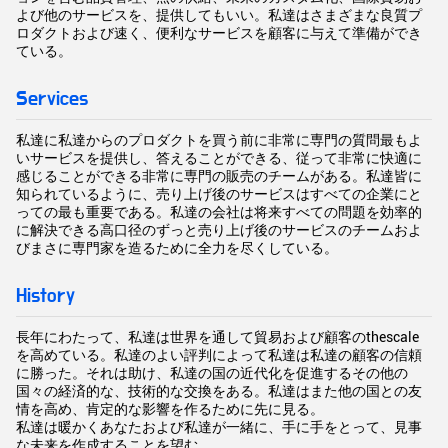
よび他のサービスを、提供してもいい。私達はさまざまな良質プ
ロダクトおよび速く、便利なサービスを顧客に与えて準備ができ
ている。
Services
私達に私達からのプロダクトを買う前に非常に専門の質問最もよ
いサービスを提供し、答えることができる、従って非常に快適に
感じることができる非常に専門の販売のチームがある。私達皆に
知られているように、売り上げ後のサービスはすべての企業にと
っての最も重要である。私達の会社は将来すべての問題を効率的
に解決できる高口径のずっと売り上げ後のサービスのチームおよ
びまさに専門家を造るために全力を尽くしている。
History
長年にわたって、私達は世界を通して貿易および顧客のthescale
を高めている。私達のよい評判によって私達は私達の顧客の信頼
に勝った。それは助け、私達の国の近代化を促進するその他の
国々の経済的な、技術的な交換をある。私達はまた他の国との友
情を高め、肯定的な影響を作るために先に見る。
私達は暖かくあなたおよび私達が一緒に、手に手をとって、見事
な未来を作成することを望む。