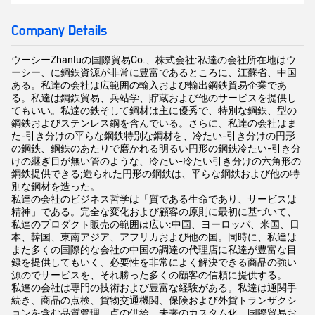
Company Details
ウーシーZhanluの国際貿易Co.、株式会社:私達の会社所在地はウ
ーシー、に鋼鉄資源が非常に豊富であるところに、江蘇省、中国
ある。私達の会社は広範囲の輸入および輸出鋼鉄貿易企業であ
る。私達は鋼鉄貿易、兵站学、貯蔵および他のサービスを提供し
てもいい。私達の鉄そして鋼材は主に優秀で、特別な鋼鉄、型の
鋼鉄およびステンレス鋼を含んでいる。さらに、私達の会社はま
た-引き分けの平らな鋼鉄特別な鋼材を、冷たい-引き分けの円形
の鋼鉄、鋼鉄のあたりで磨かれる明るい円形の鋼鉄冷たい-引き分
けの継ぎ目が無い管のような、冷たい-冷たい引き分けの六角形の
鋼鉄提供できる;造られた円形の鋼鉄は、平らな鋼鉄および他の特
別な鋼材を造った。
私達の会社のビジネス哲学は「質である生命であり、サービスは
精神」である。完全な変化および顧客の原則に最初に基づいて、
私達のプロダクト販売の範囲は広い:中国、ヨーロッパ、米国、日
本、韓国、東南アジア、アフリカおよび他の国。同時に、私達は
また多くの国際的な会社の中国の調達の代理店に私達が豊富な目
録を提供してもいく、必要性を非常によく解決できる商品の強い
源のでサービスを、それ勝った多くの顧客の信頼に提供する。
私達の会社は専門の技術および豊富な経験がある。私達は通関手
続き、商品の点検、貨物交通機関、保険および外貨トランザクシ
ョンを含む品質管理、点の供給、未来のカスタム化、国際貿易お