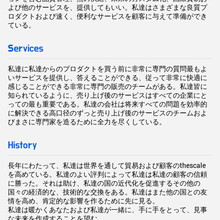
よび他のサービスを、提供してもいい。私達はさまざまな良質プ
ロダクトおよび速く、便利なサービスを顧客に与えて準備ができ
ている。
Services
私達に私達からのプロダクトを買う前に非常に専門の質問最もよ
いサービスを提供し、答えることができる、従って非常に快適に
感じることができる非常に専門の販売のチームがある。私達皆に
知られているように、売り上げ後のサービスはすべての企業にと
っての最も重要である。私達の会社は将来すべての問題を効率的
に解決できる高口径のずっと売り上げ後のサービスのチームおよ
びまさに専門家を造るために全力を尽くしている。
History
長年にわたって、私達は世界を通して貿易および顧客のthescale
を高めている。私達のよい評判によって私達は私達の顧客の信頼
に勝った。それは助け、私達の国の近代化を促進するその他の
国々の経済的な、技術的な交換をある。私達はまた他の国との友
情を高め、肯定的な影響を作るために先に見る。
私達は暖かくあなたおよび私達が一緒に、手に手をとって、見事
な未来を作成することを望む。