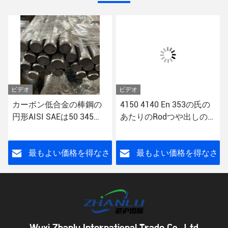
ビデオ
ビデオ
カーボン低合金の棒鋼の
4150 4140 En 353の氏の
円形AISI SAEは50 345
あたりのRodつや出しの合
BSS355JR 1.0045を等級
金鋼の丸棒42crmo4の製
別にする
造業者
さ
最もよい価格を得なさ
最もよい価格を得なさ
い
い