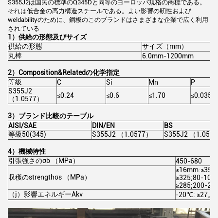
S355J2は国民の標準のQ345Dと同等のヨーロッパ規格の商標である。
それは低合金の高力構造スチールである。よい影響の靭性および
weldabilityのために、鋼板のこのブランドはさまざまな企業で広く利用
されている
1）供給の形態及びサイズ
供給の形態
サイズ（mm）
丸棒
6.0mm-1200mm
2）Composition&Relatedの化学指定
等級
C
Si
Mn
P
S355J2
≤0.24
≤0.6
≤1.70
≤0.035
（1.0577）
3）ブランド比較のテーブル
AISI/SAE
DIN/EN
BS
等級50(345)
S355J2 （1.0577）
S355J2 （1.057
4）機械特性
引張強さのσb （MPa）
450-680
≤16mm:≥355;1
収穫のstrengthσs （MPa）
≥325;80-100:
≥285;200-250
（j）影響エネルギーAkv
-20℃: ≥27。