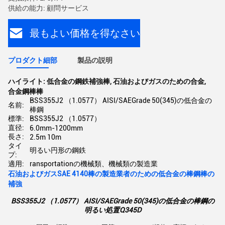
供給の能力: 顧問サービス
最もよい価格を得なさい
プロダクト細部
製品の説明
ハイライト:
低合金の鋼鉄補強棒
,
石油およびガスのための合金
,
合金鋼棒棒
BSS355J2 （1.0577） AISI/SAEGrade 50(345)の低合金の
名前:
棒鋼
標準:
BSS355J2 （1.0577）
直径:
6.0mm-1200mm
長さ:
2.5m 10m
タイ
明るい円形の鋼鉄
プ:
適用:
ransportationの機械類、機械類の製造業
石油およびガスSAE 4140棒の製造業者のための低合金の棒鋼棒の
補強
BSS355J2 （1.0577） AISI/SAEGrade 50(345)の低合金の棒鋼の
明るい処置Q345D