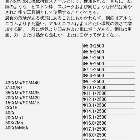
目的のために機械構造スチールとして、使用される。さらに、紡
錘のような、ピストン棒、スポークおよび同じような部品は癒や
された州で工具鋼として使用することができる。
腐食の危険がある状態にあることにもかかわらず、鋼鉄はアルミ
ニウムよりまだ堅い。アルミニウムはより冷たい環境の強さで増
加する間、一般に鋼鉄より凹みおよび傷に傾向がある。鋼鉄は重
量、力、または熱から歪むか、または曲がってがまずない。
Φ5.0*2500
Φ5.5*2500
Φ6.1*2500
Φ6.5*2500
Φ7.1*2500
Φ8.0*2500
Φ9.1*2500
42CrMo/SCM440
Φ10.1*2500
4140/B7
35CrMo/SCM435
Φ11.1*2500
20CrMo/SCM420
Φ12.1*2500
15CrMo/SCM415
Φ13.1*2500
GCr15
Φ14.1*2500
40Cr
Φ15.1*2500
20CrMnTi
60Si2Mn
Φ16.0*2500
40CrNiMoA
Φ17.1*2500
Φ18.0*2500