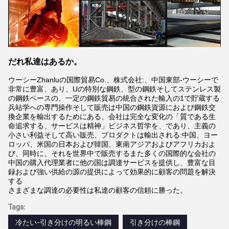
だれ私達はあるか。
ウーシーZhanluの国際貿易Co.、株式会社:、中国東部-ウーシーで
非常に豊富、あり、Uの特別な鋼鉄、型の鋼鉄そしてステンレス製
の鋼鉄ベースの、一定の鋼鉄貿易の統合された輸入の1で貯蔵する
兵站学への専門操作そして販売は中国の鋼鉄資源におよび鋼鉄交
換企業を輸出するためにある、会社は完全な変化の「質である生
命追求する、サービスは精神」ビジネス哲学を、であり、主義の
小さい利益そして高い販売、プロダクトは輸出される:中国、ヨー
ロッパ、米国の日本および韓国、東南アジアおよびアフリカおよ
び、同時に、それを世界中で販売するまた多くの国際的な会社の
中国の購入代理業者に他の国は調達サービスを提供し、豊富な目
録および強い供給の源の提供によって効果的に顧客の問題を解決
する
さまざまな調達の必要性は私達の顧客の信頼に勝った。
Tags:
冷たい-引き分けの明るい棒鋼
引き分けの棒鋼