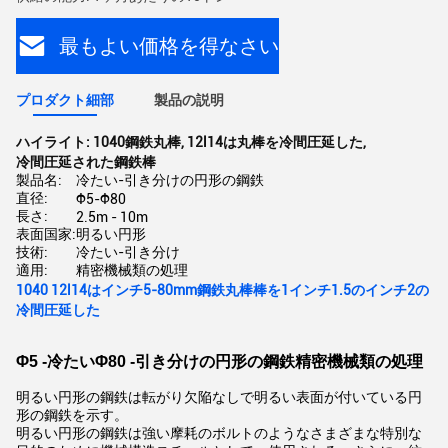
最もよい価格を得なさい
プロダクト細部
製品の説明
ハイライト:
1040鋼鉄丸棒
,
12l14は丸棒を冷間圧延した
,
冷間圧延された鋼鉄棒
製品名:
冷たい-引き分けの円形の鋼鉄
直径:
Φ5-Φ80
長さ:
2.5m - 10m
表面国家:
明るい円形
技術:
冷たい-引き分け
適用:
精密機械類の処理
1040 12l14はインチ5-80mm鋼鉄丸棒棒を1インチ1.5のインチ2の
冷間圧延した
Φ5 -冷たいΦ80 -引き分けの円形の鋼鉄精密機械類の処理
明るい円形の鋼鉄は転がり欠陥なしで明るい表面が付いている円
形の鋼鉄を示す。
明るい円形の鋼鉄は強い摩耗のボルトのようなさまざまな特別な