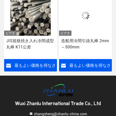
ビデオ
ビデオ
JIS規格焼き入れ冷間成型
造船用冷間引抜丸棒 2mm
丸棒 K11公差
～500mm
さ
最もよい価格を得なさ
最もよい価格を得なさ
い
い
Wuxi Zhanlu International Trade Co., Ltd
zhangsheng@zhanlu-china.com